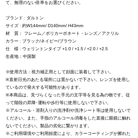
て、無理のない倍率をお選びください。
ブランド : ダルトン
サイズ : 約W144mm/ D140mm/ H43mm
材 質： フレーム／ポリカーボネート・レンズ／アクリル
カラー : ブラック/ネイビー/ブラウン
仕 様 : ウェリントンタイプ +1.0 / +1.5 / +2.0 / +2.5
生産地：中国製
※使用方法：視力補正用として顔面に装着して下さい。
※直射日光のあたる場所には置かないで下さい。レンズを使用し
ているので発火する可能性があります。
※本商品は、見づらくなった手元の文字等を見る為の物です。従
って階段の昇降･運転や歩行等に使用しないで下さい。
※アルコール・溶剤入りの洗浄剤や洗浄シート等は使用しないで
ください。また、手指のアルコール消毒をした直後に眼鏡に触れ
ないでください。製品の劣化に繋がります。
※ご利用環境やご利用頻度により、カラーコーティングが擦れた