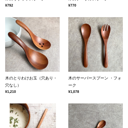
¥792
¥770
木のとりわけお玉（穴あり・
木のサーバースプーン ・フォ
穴なし）
ーク
¥1,210
¥1,078