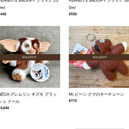
PEANUTS SNOOPY プラマグ 23
PEANUTS SNOOPY プラマグ 35
0ml
0ml
¥440
¥550
SOLDOUT
SOLDOUT
NECA グレムリン ギズモ プラッ
Mr.ビーン クマのキーチェーン
¥770
シュ ドール
¥4,840