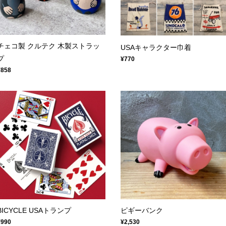
チェコ製 クルテク 木製ストラッ
USAキャラクター巾着
プ
¥770
¥858
BICYCLE USAトランプ
ピギーバンク
¥990
¥2,530