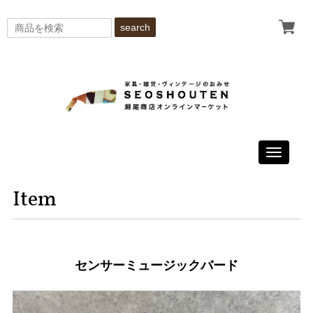
search
Toggle
navigati
Item
センサーミュージックバード