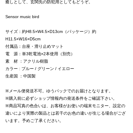
癒しとして、玄関先の防犯用としてもどうぞ。
Sensor music bird
サイズ：約H8.5×W4.5×D13cm（パッケージ）約
H11.5×W16×D5cm
付属品：台座・滑り止めマット
電 源：単3乾電池×2本使用（別売）
素 材 ：アクリル樹脂
カラー : ブルー / グリーン / イエロー
生産国 ：中国製
※メール便発送不可。ゆうパックでのお届けとなります。
※購入前に必ずショップ情報内の発送条件をご確認下さい。
※商品写真の色合いは、お客様がお使いの端末モニター、設定の
違いにより実際の製品とは若干のお色の違いが生じる場合がござ
います。予めご了承ください。