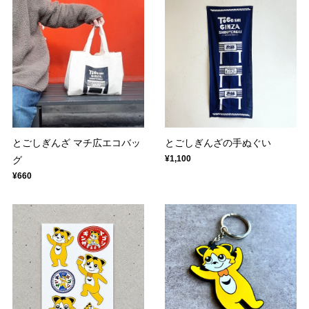
とごしぎんざ マチ広エコバッ
とごしぎんざの手ぬぐい
¥1,100
グ
¥660