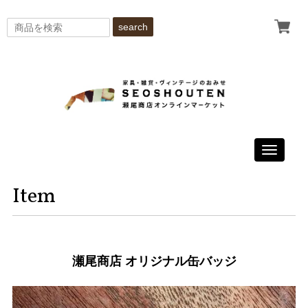
search
Toggle
navigati
Item
瀬尾商店 オリジナル缶バッジ