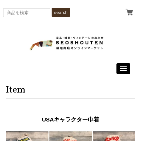
search
Toggle
navigati
Item
USAキャラクター巾着