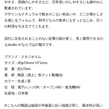
やすさ、収納のしやすさなど、日常使いのしやすさにも細やかに
配慮されています。
デザインもナチュラルで飽きのこない色合いや、どこか懐かしさ
を感じるフォルムで、和洋どちらの食卓にもすっとなじみ、日々
の料理を引き立ててくれます。
流行に左右されることのない定番の器が多く、長く愛用できるの
もstudio m’ならではの魅力です。
ブランド : スタジオエム
サイズ：約φ70mm/ H71mm
容 量 : 約170ml
素 材 : 陶器（黒土）色マット釉/酸化
カラー : 生成 / 茶
仕 様 : 電子レンジOK・オーブンNG・食洗機NG
生産地：日本製
※こちらの陶器は磁器や半磁器に比べ強度が弱く、吸水性が高い