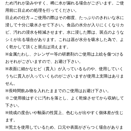
ため汚れが染みやすく、稀に水が漏れる場合がございます。ご使
用前に目止めの処理を行ってください。
目止めの仕方→ご使用の際はその都度、たっぷりのきれいな水に
浸して十分に吸水させて下さい。食品の水分が入りにくくなりカ
ビ、汚れの浸水を軽減させます。水に浸した際は、斑点のような
シミが出る場合があります。これは器が水分を吸水した為で、よ
く乾かして頂くと斑点は消えます。
※金属たわし、クレンザー等の研磨剤のご使用は上絵を傷つける
おそれがございますので、お避け下さい。
※表面に細かなヒビ（貫入）が入っているものや、使用していく
うちに貫入が入っていくものがございますが使用上支障はありま
せん。
※長時間飲み物を入れたままでのご使用はお避け下さい。
※ご使用後はすぐに汚れを落とし、よく乾燥させてから収納して
下さい。
※焼成の度合いや釉薬の性質上、色むらが出やすく個体差が生じ
ます。
※荒土を使用しているため、口元や表面がざらつく場合がありま