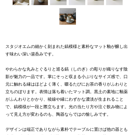
スタジオエムの細かく刻まれた鎬模様と素朴なマット釉が醸し出
す味わい深い湯呑みです。
やわらかな丸みとぐるりと巡る鎬（しのぎ）の彫りが織りなす陰
影が魅力の一品です。掌にそっと収まる小ぶりなサイズ感で、口
元に触れる縁はほどよく薄く、啜るたびにお茶の香りがふわりと
立ちのぼります。表情は落ち着いたマット調。黒土の素地に釉薬
がふんわりとかかり、稜線や縁にわずかな濃淡が生まれること
で、鎬模様が一段と際立ちます。光の当たり方や注ぐ飲み物によ
って見え方が変わるのも、陶器ならではの愉しみです。
デザインは端正でありながら素朴でテーブルに置けば他の器とも