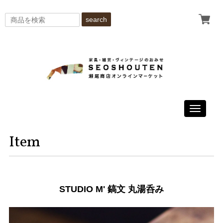
search
Toggle
navigati
Item
STUDIO M' 鎬文 丸湯呑み