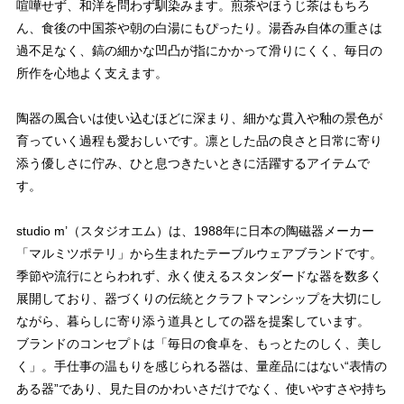
喧嘩せず、和洋を問わず馴染みます。煎茶やほうじ茶はもちろ
ん、食後の中国茶や朝の白湯にもぴったり。湯呑み自体の重さは
過不足なく、鎬の細かな凹凸が指にかかって滑りにくく、毎日の
所作を心地よく支えます。
陶器の風合いは使い込むほどに深まり、細かな貫入や釉の景色が
育っていく過程も愛おしいです。凛とした品の良さと日常に寄り
添う優しさに佇み、ひと息つきたいときに活躍するアイテムで
す。
studio m’（スタジオエム）は、1988年に日本の陶磁器メーカー
「マルミツポテリ」から生まれたテーブルウェアブランドです。
季節や流行にとらわれず、永く使えるスタンダードな器を数多く
展開しており、器づくりの伝統とクラフトマンシップを大切にし
ながら、暮らしに寄り添う道具としての器を提案しています。
ブランドのコンセプトは「毎日の食卓を、もっとたのしく、美し
く」。手仕事の温もりを感じられる器は、量産品にはない“表情の
ある器”であり、見た目のかわいさだけでなく、使いやすさや持ち