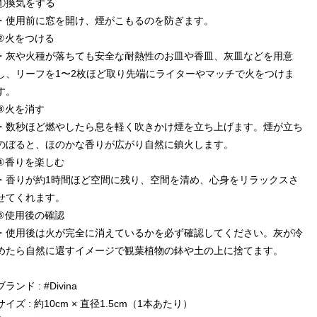
①換気をする
・使用前に窓を開け、煙がこもるのを防ぎます。
②火をつける
・灰や火種が落ちても安全な耐熱性のお皿や香皿、灰皿などを用意
し、リーフを1〜2枚ほど取り先端にライターやマッチで火をつけま
す。
③火を消す
・数秒ほど燃やしたら息を軽く吹きかけ煙を立ち上げます。煙が立ち
のぼると、ほのかな香りが広がり自然に鎮火します。
④香りを楽しむ
・香りが約1時間ほど空間に残り、空間を清め、心身をリラックスさ
せてくれます。
⑤使用後の確認
・使用後は火が完全に消えているかを必ず確認してください。灰が冷
めたら自然に還すイメージで観葉植物の鉢や土の上に捨てます。
ブランド : #Divina
サイズ : 約10cm × 直径1.5cm（1本あたり）