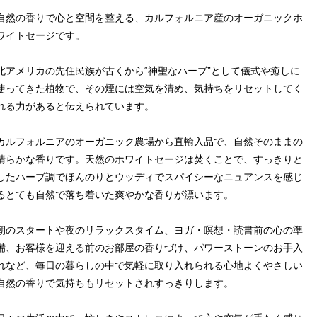
自然の香りで心と空間を整える、カルフォルニア産のオーガニックホ
ワイトセージです。
北アメリカの先住民族が古くから“神聖なハーブ”として儀式や癒しに
使ってきた植物で、その煙には空気を清め、気持ちをリセットしてく
れる力があると伝えられています。
カルフォルニアのオーガニック農場から直輸入品で、自然そのままの
清らかな香りです。天然のホワイトセージは焚くことで、すっきりと
したハーブ調でほんのりとウッディでスパイシーなニュアンスを感じ
るとても自然で落ち着いた爽やかな香りが漂います。
朝のスタートや夜のリラックスタイム、ヨガ・瞑想・読書前の心の準
備、お客様を迎える前のお部屋の香りづけ、パワーストーンのお手入
れなど、毎日の暮らしの中で気軽に取り入れられる心地よくやさしい
自然の香りで気持ちもリセットされすっきりします。