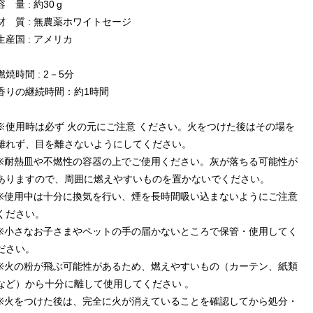
容 量 : 約30 g
材 質 : 無農薬ホワイトセージ
生産国 : アメリカ
燃焼時間 : 2－5分
香りの継続時間：約1時間
※使用時は必ず 火の元にご注意 ください。火をつけた後はその場を
離れず、目を離さないようにしてください。
※耐熱皿や不燃性の容器の上でご使用ください。灰が落ちる可能性が
ありますので、周囲に燃えやすいものを置かないでください。
※使用中は十分に換気を行い、煙を長時間吸い込まないようにご注意
ください。
※小さなお子さまやペットの手の届かないところで保管・使用してく
ださい。
※火の粉が飛ぶ可能性があるため、燃えやすいもの（カーテン、紙類
など）から十分に離して使用してください 。
※火をつけた後は、完全に火が消えていることを確認してから処分・