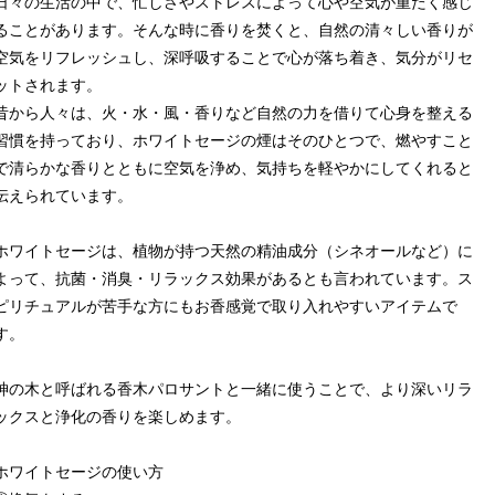
日々の生活の中で、忙しさやストレスによって心や空気が重たく感じ
ることがあります。そんな時に香りを焚くと、自然の清々しい香りが
空気をリフレッシュし、深呼吸することで心が落ち着き、気分がリセ
ットされます。
昔から人々は、火・水・風・香りなど自然の力を借りて心身を整える
習慣を持っており、ホワイトセージの煙はそのひとつで、燃やすこと
で清らかな香りとともに空気を浄め、気持ちを軽やかにしてくれると
伝えられています。
ホワイトセージは、植物が持つ天然の精油成分（シネオールなど）に
よって、抗菌・消臭・リラックス効果があるとも言われています。ス
ピリチュアルが苦手な方にもお香感覚で取り入れやすいアイテムで
す。
神の木と呼ばれる香木パロサントと一緒に使うことで、より深いリラ
ックスと浄化の香りを楽しめます。
ホワイトセージの使い方