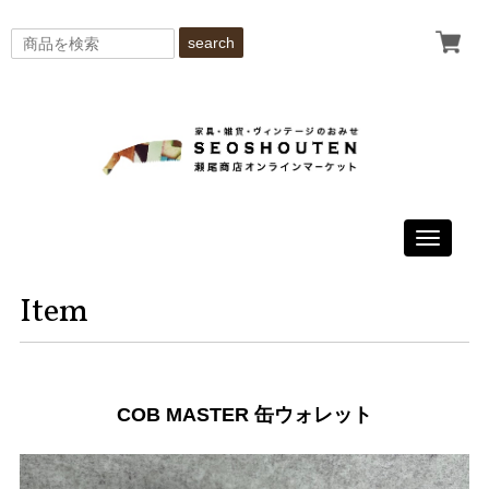
search
Toggle
navigati
Item
COB MASTER 缶ウォレット