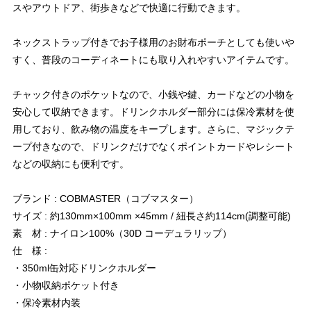
スやアウトドア、街歩きなどで快適に行動できます。
ネックストラップ付きでお子様用のお財布ポーチとしても使いや
すく、普段のコーディネートにも取り入れやすいアイテムです。
チャック付きのポケットなので、小銭や鍵、カードなどの小物を
安心して収納できます。ドリンクホルダー部分には保冷素材を使
用しており、飲み物の温度をキープします。さらに、マジックテ
ープ付きなので、ドリンクだけでなくポイントカードやレシート
などの収納にも便利です。
ブランド : COBMASTER（コブマスター）
サイズ : 約130mm×100mm ×45mm / 紐長さ約114cm(調整可能)
素 材 : ナイロン100%（30D コーデュラリップ）
仕 様 :
・350ml缶対応ドリンクホルダー
・小物収納ポケット付き
・保冷素材内装