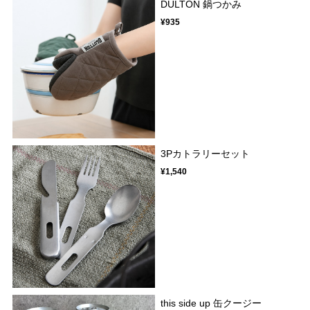
DULTON 鍋つかみ
¥935
3Pカトラリーセット
¥1,540
this side up 缶クージー