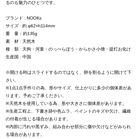
るのも魅力のひとつです。
ブランド : NOOKs
サイズ : 約 φ62×h114mm
重 量：約135g
素 材 : 天然木
種 類 : 天狗・河童・のっぺらぼう・からかさ小僧・提灯お化け
生産国 : 中国
※開ける時はスライドするのではなく、卵を割るように開けて下
さい。
※1点1点手作りの為、形やサイズ、仕上がりに多少の個体差があ
ります。予めご了承ください。
※天然木を使用している為、形や大きさに個体差があります。
※生産工程上、下書き跡や色ムラ、ペイントのキズや欠け、繊維
の付着が生じる場合があります。
※内部に汚れや黒ずみ、組み合わせ部分に傷や欠けなどがみられ
る場合があります。