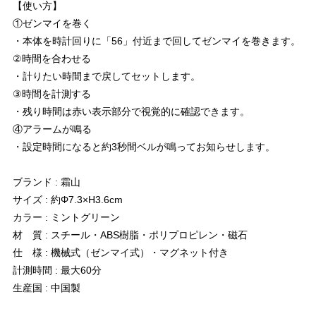
【使い方】
①ゼンマイを巻く
・本体を時計回りに「56」付近まで回してゼンマイを巻きます。
②時間を合わせる
・計りたい時間まで戻してセットします。
③時間を計測する
・残り時間は赤い表示部分で視覚的に確認できます。
④アラームが鳴る
・設定時間になると約3秒間ベルが鳴ってお知らせします。
ブランド : 霜山
サイズ : 約Φ7.3×H3.6cm
カラー : ミントグリーン
材 質 : スチール・ABS樹脂・ポリプロピレン・磁石
仕 様 : 機械式（ゼンマイ式）・マグネット付き
計測時間 : 最大60分
生産国 : 中国製