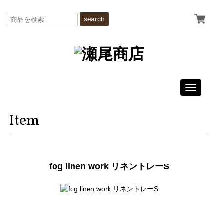
search
Toggle
navigati
Item
fog linen work リネントレーS