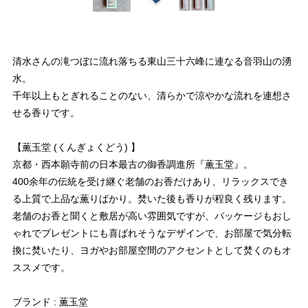
清水さんの滝つぼに流れ落ちる東山三十六峰に連なる音羽山の湧
水。
千年以上もとぎれることのない、清らかで涼やかな流れを連想さ
せる香りです。
【薫玉堂 (くんぎょくどう) 】
京都・西本願寺前の日本最古の御香調進所『薫玉堂』。
400余年の伝統を受け継ぐ老舗のお香だけあり、リラックスでき
る上質で上品な薫りばかり。焚いた後も香りが程良く残ります。
老舗のお香と聞くと敷居が高い雰囲気ですが、パッケージもおし
ゃれでプレゼントにも喜ばれそうなデザインで、お部屋で気分転
換に焚いたり、ヨガやお部屋空間のアクセントとして焚くのもオ
ススメです。
ブランド : 薫玉堂