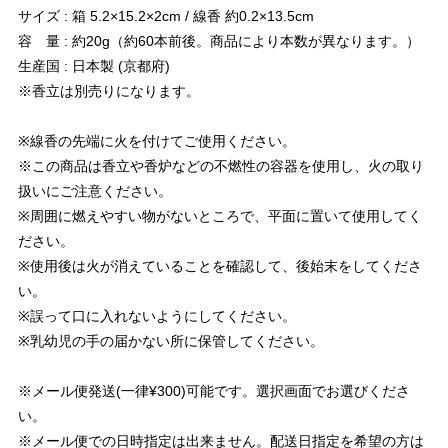
サイズ : 箱 5.2×15.2×2cm / 線香 約0.2×13.5cm
容 量 : 約20g（約60本前後。商品により本数が異なります。）
生産国 : 日本製 (京都府)
※香立は別売りになります。
※線香の先端に火を付けてご使用ください。
※この商品は香立や香炉などの不燃性の容器を使用し、火の取り
扱いにご注意ください。
※周囲に燃えやすい物がないところで、平面に置いて使用してく
ださい。
※使用後は火が消えていることを確認して、後始末をしてくださ
い。
※誤って口に入れないようにしてください。
※乳幼児の手の届かない所に保管してください。
※メール便発送(一律¥300)可能です。選択画面でお選びくださ
い。
※メール便での日時指定は出来ません。配送日指定を希望の方は