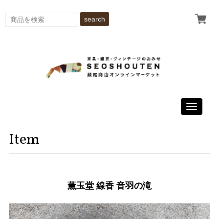
search
Toggle
navigati
Item
薫玉堂 線香 音羽の滝