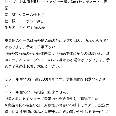
サイズ : 本体 直径53mm ・メジャー最大3m (センチメートル表
記)
素 材 : クローム仕上げ
仕 様 : ストッパー無し
生産国 : タイ 並行輸入品
※専用のケースは海外輸入品のためキズや凹み、汚れがある場合
があります。予めご了承下さい。
※海外製商品のため個体差により商品本体に多少の塗装汚れ、塗
装ムラ、キズや、プリントのズレ等がある場合がございます。予
めご了承の上お買い求めください。
※メール便発送(一律¥300)可能です。選択画面でお選びくださ
い。
※メール便での日時指定は出来ません。
※購入前に必ずショップ情報内の発送条件をご確認下さい。
※商品写真の色合いは、お客様がお使いの端末モニター、設定の
違いにより実際の製品とは若干のお色の違いが生じる場合がござ