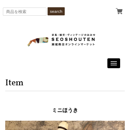
search
Toggle
navigati
Item
ミニほうき