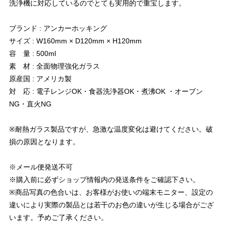
洗浄機に対応しているのでとても実用的で重宝します。
ブランド : アンカーホッキング
サイズ : W160mm × D120mm × H120mm
容 量 : 500ml
素 材 : 全面物理強化ガラス
原産国 : アメリカ製
対 応 : 電子レンジOK・食器洗浄器OK・煮沸OK ・オーブン
NG・直火NG
※耐熱ガラス製品ですが、急激な温度変化は避けてください。破
損の原因となります。
※メール便発送不可
※購入前に必ずショップ情報内の発送条件をご確認下さい。
※商品写真の色合いは、お客様がお使いの端末モニター、設定の
違いにより実際の製品とは若干のお色の違いが生じる場合がござ
います。予めご了承ください。