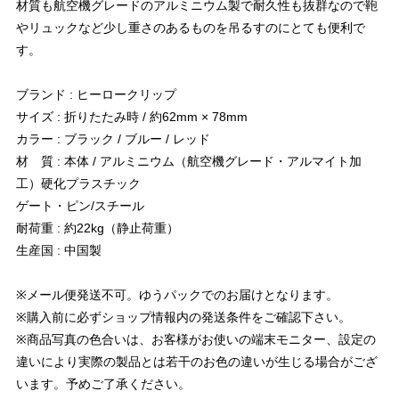
材質も航空機グレードのアルミニウム製で耐久性も抜群なので鞄
やリュックなど少し重さのあるものを吊るすのにとても便利で
す。
ブランド : ヒーロークリップ
サイズ : 折りたたみ時 / 約62mm × 78mm
カラー : ブラック / ブルー / レッド
材 質 : 本体 / アルミニウム（航空機グレード・アルマイト加
工）硬化プラスチック
ゲート・ピン/スチール
耐荷重 : 約22kg（静止荷重）
生産国 : 中国製
※メール便発送不可。ゆうパックでのお届けとなります。
※購入前に必ずショップ情報内の発送条件をご確認下さい。
※商品写真の色合いは、お客様がお使いの端末モニター、設定の
違いにより実際の製品とは若干のお色の違いが生じる場合がござ
います。予めご了承ください。