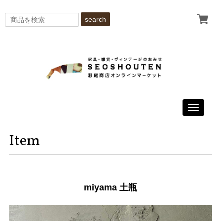
search
Toggle
navigati
Item
miyama 土瓶