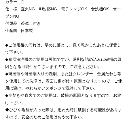
カラー : 白
仕 様 : 直火NG・IH対応NG・電子レンジOK・食洗機OK・オー
ブンNG
付属品 : 茶漉し付き
生産国 : 日本製
◆ご使用後の汚れは、早めに落とし、良く乾かしたあとに保管し
て下さい。
◆食器洗浄機のご使用は可能ですが、過剰な詰め込みは破損の原
因となる可能性がございますので、ご注意ください。
◆研磨剤や研磨剤入りの洗剤、またはクレンザー、金属たわし等
を使用しての洗浄は、表面に傷が付く原因となりますので、ご使
用は避け、やわらかいスポンジで洗浄して下さい。
◆空焚きや直火でのご使用は、破損の原因となりますので、お避
け下さい。
◆ひびや亀裂が入った際は、思わぬ時に破損する可能性がありま
すので、安全のためご使用はおやめ下さい。