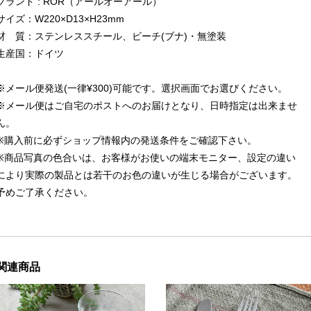
ブランド : ROR（アールオーアール）
サイズ：W220×D13×H23mm
材 質：ステンレススチール、ビーチ(ブナ)・無塗装
生産国：ドイツ
※メール便発送(一律¥300)可能です。選択画面でお選びください。
※メール便はご自宅のポストへのお届けとなり、日時指定は出来ませ
ん。
※購入前に必ずショップ情報内の発送条件をご確認下さい。
※商品写真の色合いは、お客様がお使いの端末モニター、設定の違い
により実際の製品とは若干のお色の違いが生じる場合がございます。
予めご了承ください。
関連商品