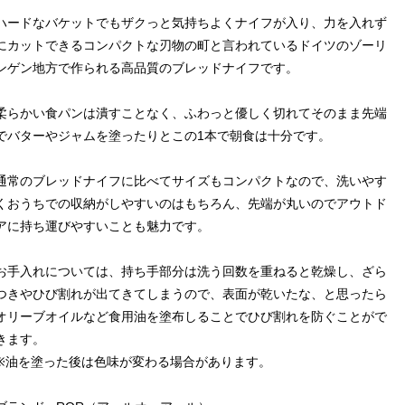
ハードなバケットでもザクっと気持ちよくナイフが入り、力を入れず
にカットできるコンパクトな刃物の町と言われているドイツのゾーリ
ンゲン地方で作られる高品質のブレッドナイフです。
柔らかい食パンは潰すことなく、ふわっと優しく切れてそのまま先端
でバターやジャムを塗ったりとこの1本で朝食は十分です。
通常のブレッドナイフに比べてサイズもコンパクトなので、洗いやす
くおうちでの収納がしやすいのはもちろん、先端が丸いのでアウトド
アに持ち運びやすいことも魅力です。
お手入れについては、持ち手部分は洗う回数を重ねると乾燥し、ざら
つきやひび割れが出てきてしまうので、表面が乾いたな、と思ったら
オリーブオイルなど食用油を塗布しることでひび割れを防ぐことがで
きます。
※油を塗った後は色味が変わる場合があります。