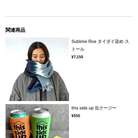
関連商品
Sublime Roe タイダイ染め ス
トール
¥7,150
this side up 缶クージー
¥550