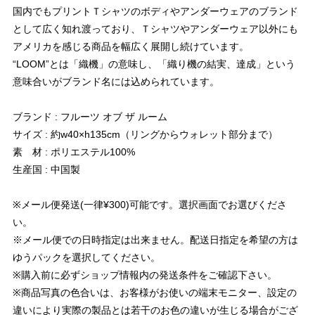
国内でもプリントＴシャツのボディやアンダーウェアのブランド
として広く知れ渡っており、Ｔシャツやアンダーウェア以外にも
アメリカを感じる商品を幅広く展開し続けています。
“LOOM”とは「織機」の意味し、「織り機の結実、達成」という
意味合いがブランド名には込められています。
ブランド : フルーツ オブ ザ ルーム
サイズ : 約w40×h135cm（リングからウォレット部分まで）
素 材 : ポリエステル100%
生産国 : 中国製
※メール便発送(一律¥300)可能です。選択画面でお選びくださ
い。
※メール便での日時指定は出来ません。配送日指定を希望の方は
ゆうパックを選択してください。
※購入前に必ずショップ情報内の発送条件をご確認下さい。
※商品写真の色合いは、お客様がお使いの端末モニター、設定の
違いにより実際の製品とは若干のお色の違いが生じる場合がござ